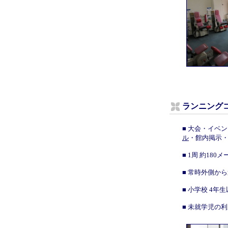
ランニングコ
■ 大会・イベ
ル
・館内掲示
■ 1周 約18
■ 常時外側か
■ 小学校 4
■ 未就学児の