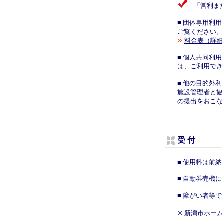
「営利また
■ 団体専用利
ご覧ください
料金表（詳
■ 個人共同利
は、ご利用で
■ 他の目的外
施設管理者と
の提出をおこ
受 付
■ 使用料は前
■ 自動券売機
■ 障がい者等
※ 新潟市ホー