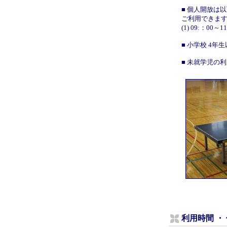
■ 個人開放は
ご利用できま
(1) 09:：00～
■ 小学校 4
■ 未就学児の
利用時間
・