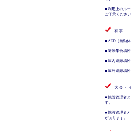
■ 利用上のル
ご了承くださ
有 事
■ AED（自動
■ 避難集合場所
■ 屋内避難場所
■ 屋外避難場所
大 会 ・
■ 施設管理者
す。
■ 施設管理者
があります。