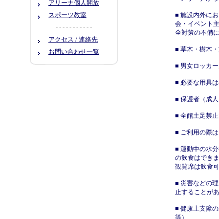
アリーナ個人開放
スポーツ教室
■ 施設内外に
会・イベント
- - - - - - - - - - -
全対策の不備
アクセス / 連絡先
■ 草木・樹木
お問い合わせ一覧
■ 男女ロッカ
■ 必要な用具
■ 保護者（成
■ 全館土足禁
■ ご利用の際
■ 運動中の水
の飲食はでき
観覧席は飲食
■ 災害などの
止することが
■ 健康上支障
等）