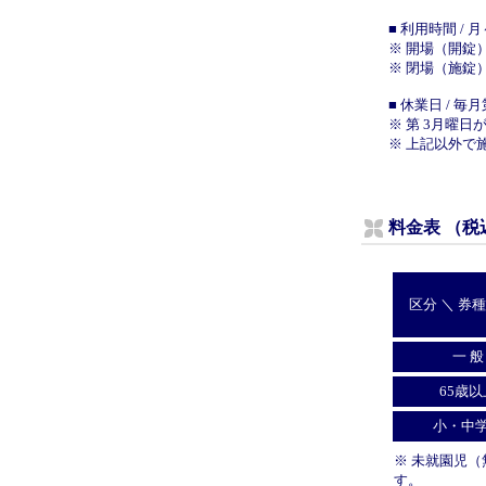
■ 利用時間 / 
※ 開場（開錠）
※ 閉場（施錠）
■ 休業日 / 毎月
※ 第 3月曜
※ 上記以外で
料金表 （税
区分 ＼ 券
一 般
65歳以
小・中
※ 未就園児
す。