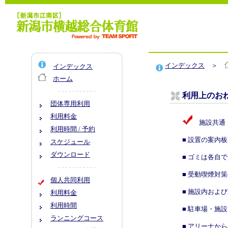
インデックス
＞
インデックス
ホーム
- - - - - - - - - - -
利用上のお
団体専用利用
利用料金
施設共通
利用時間 / 予約
■ 設置の案内
スケジュール
ダウンロード
■ ゴミは各自
- - - - - - - - - - -
■ 受動喫煙対
個人共同利用
■ 施設内およ
利用料金
利用時間
■ 駐車場・施
ランニングコース
■ アリーナか