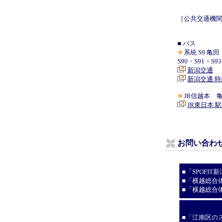
［公共交通機
■ バス
系統 S9 亀
S90・S91・S
新潟交通
新潟交通 
JR信越本 亀
JR東日本 
お問い合わ
■「SPOFI
■「横越総合
■「横越総合
■「江南区の