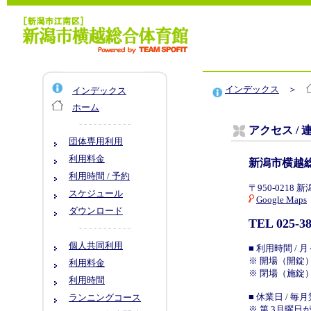
インデックス
＞
インデックス
ホーム
- - - - - - - - - - -
アクセス / 
団体専用利用
利用料金
新潟市横越
利用時間 / 予約
〒950-021
スケジュール
Google Maps
ダウンロード
TEL 025-3
- - - - - - - - - - -
個人共同利用
■ 利用時間 / 
※ 開場（開錠）
利用料金
※ 閉場（施錠）
利用時間
■ 休業日 / 毎月
ランニングコース
※ 第 3月曜