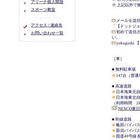
アリーナ個人開放
※ 上記以外で
スポーツ教室
- - - - - - - - - - -
メールを送信
アクセス / 連絡先
「
【ドットジ
初めて送信
お問い合わせ一覧
い。
yokogoshi
【
［車］
■ 無料駐車場
147台（普通
■ 高速道路
日本海東北自動
日本海東北自動
（利用時間 2
NEXCO東
■ 幹線道路
亀田バイパス 
新潟バイパス 
国道49号線 